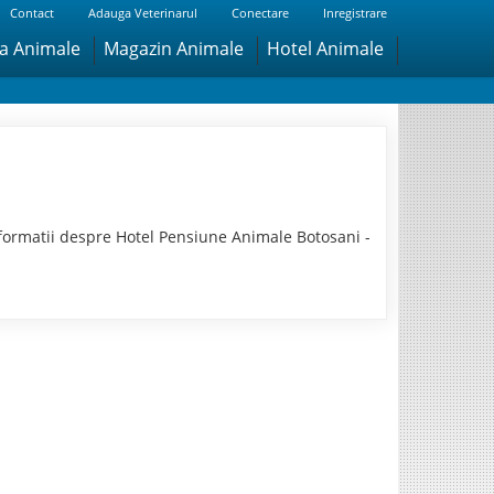
Contact
Adauga Veterinarul
Conectare
Inregistrare
ra Animale
Magazin Animale
Hotel Animale
formatii despre Hotel Pensiune Animale Botosani -