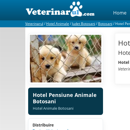
Home
Veterinarul
/
Hotel Animale
/
Judet Botosani
/
Botosani
/
Hotel Pe
Hot
Hote
Hotel
Veteri
Hotel Pensiune Animale
Botosani
Hotel Animale Botosani
Distribuire