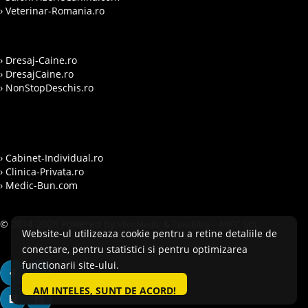
› Veterinar-Romania.ro
› Dresaj-Caine.ro
› DresajCaine.ro
› NonStopDeschis.ro
› Cabinet-Individual.ro
› Clinica-Privata.ro
› Medic-Bun.com
© 2014-2026 Powered by
&
-
VilonMedia
TekaBility
ANPC
SOL
Website-ul utilizeaza cookie pentru a retine detaliile de
conectare, pentru statistici si pentru optimizarea
functionarii site-ului.
AM INTELES, SUNT DE ACORD!