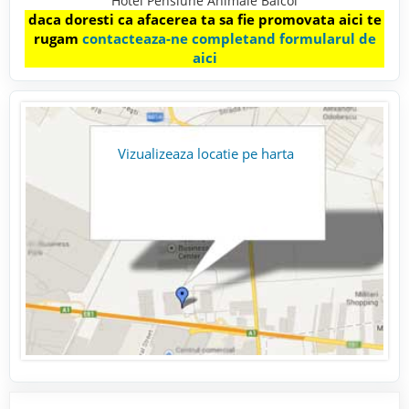
Hotel Pensiune Animale Baicoi
daca doresti ca afacerea ta sa fie promovata aici te
rugam
contacteaza-ne completand formularul de
aici
Vizualizeaza locatie pe harta