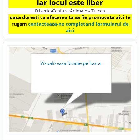
iar locul este liber
Frizerie-Coafura Animale - Tulcea
daca doresti ca afacerea ta sa fie promovata aici te
rugam
contacteaza-ne completand formularul de
aici
Vizualizeaza locatie pe harta