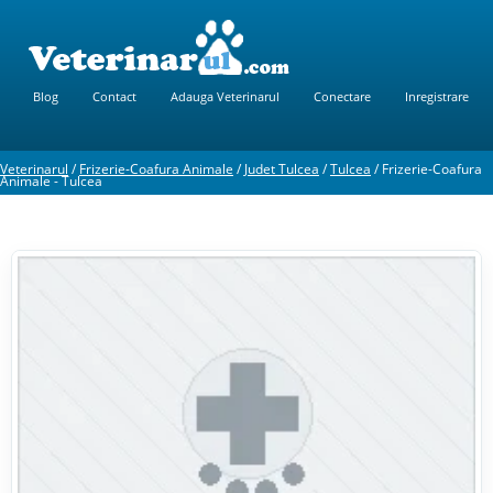
Blog
Contact
Adauga Veterinarul
Conectare
Inregistrare
Veterinarul
/
Frizerie-Coafura Animale
/
Judet Tulcea
/
Tulcea
/
Frizerie-Coafura
Animale - Tulcea