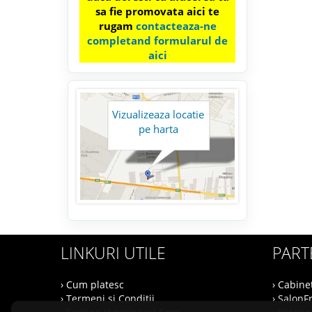
sa fie promovata aici te
rugam
contacteaza-ne
completand formularul de
aici
Vizualizeaza locatie
pe harta
LINKURI UTILE
PART
› Cum platesc
› Cabine
› Termeni si Conditii
› SalonF