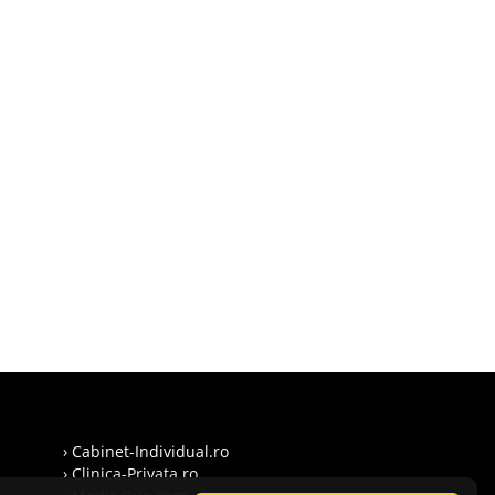
› Cabinet-Individual.ro
› Clinica-Privata.ro