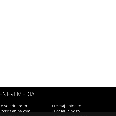
ENERI MEDIA
te-Veterinare.ro
› Dresaj-Caine.ro
rizerieCanina.com
› DresajCaine.ro