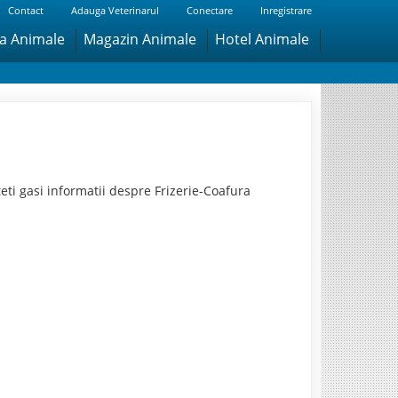
Contact
Adauga Veterinarul
Conectare
Inregistrare
ra Animale
Magazin Animale
Hotel Animale
ti gasi informatii despre Frizerie-Coafura