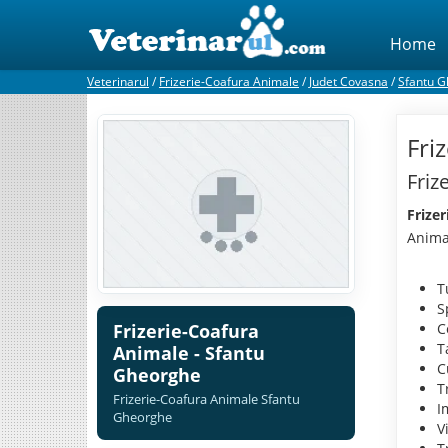
Home
Veterinarul
/
Frizerie-Coafura Animale
/
Judet Covasna
/
Sfantu 
Fri
Friz
Frize
Anima
T
S
Frizerie-Coafura
C
T
Animale - Sfantu
C
Gheorghe
T
Frizerie-Coafura Animale Sfantu
I
Gheorghe
V