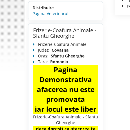
T
P
Distribuire
Pagina Veterinarul
Frizerie-Coafura Animale -
Sfantu Gheorghe
Frizerie-Coafura Animale
Judet:
Covasna
Oras:
Sfantu Gheorghe
Tara:
Romania
Pagina
Demonstrativa
afacerea nu este
promovata
iar locul este liber
Frizerie-Coafura Animale - Sfantu
Gheorghe
daca doresti ca afacerea ta