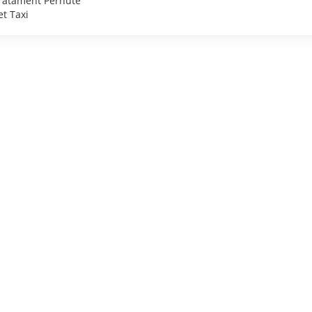
ratament Pernute
et Taxi