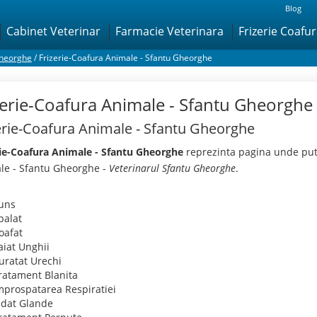
Blog
Cabinet Veterinar
Farmacie Veterinara
Frizerie Coafu
Gheorghe
/
Frizerie-Coafura Animale - Sfantu Gheorghe
zerie-Coafura Animale - Sfantu Gheorghe
erie-Coafura Animale - Sfantu Gheorghe
rie-Coafura Animale - Sfantu Gheorghe
reprezinta pagina unde pute
le - Sfantu Gheorghe -
Veterinarul Sfantu Gheorghe
.
uns
palat
oafat
aiat Unghii
uratat Urechi
ratament Blanita
mprospatarea Respiratiei
idat Glande