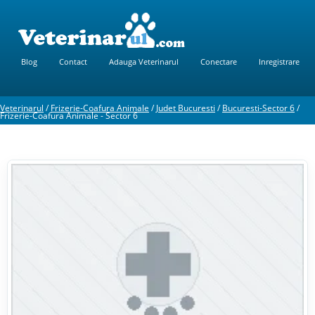
Blog
Contact
Adauga Veterinarul
Conectare
Inregistrare
Veterinarul
/
Frizerie-Coafura Animale
/
Judet Bucuresti
/
Bucuresti-Sector 6
/
Frizerie-Coafura Animale - Sector 6