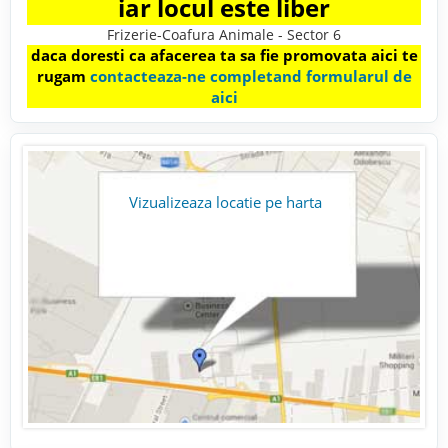
iar locul este liber
Frizerie-Coafura Animale - Sector 6
daca doresti ca afacerea ta sa fie promovata aici te
rugam
contacteaza-ne completand formularul de
aici
Vizualizeaza locatie pe harta