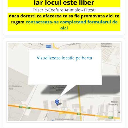
iar locul este liber
Frizerie-Coafura Animale - Pitesti
daca doresti ca afacerea ta sa fie promovata aici te
rugam
contacteaza-ne completand formularul de
aici
Vizualizeaza locatie pe harta