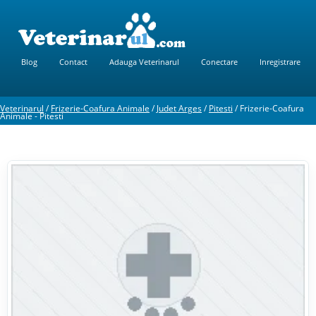
Blog
Contact
Adauga Veterinarul
Conectare
Inregistrare
Veterinarul
/
Frizerie-Coafura Animale
/
Judet Arges
/
Pitesti
/
Frizerie-Coafura
Animale - Pitesti