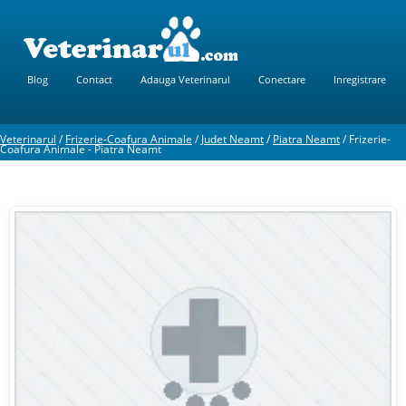
Blog
Contact
Adauga Veterinarul
Conectare
Inregistrare
Veterinarul
/
Frizerie-Coafura Animale
/
Judet Neamt
/
Piatra Neamt
/
Frizerie-
Coafura Animale - Piatra Neamt