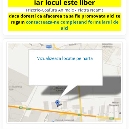
iar locul este liber
Frizerie-Coafura Animale - Piatra Neamt
daca doresti ca afacerea ta sa fie promovata aici te
rugam
contacteaza-ne completand formularul de
aici
Vizualizeaza locatie pe harta