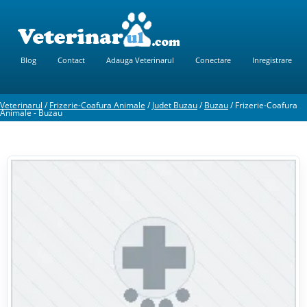
Blog
Contact
Adauga Veterinarul
Conectare
Inregistrare
Veterinarul
/
Frizerie-Coafura Animale
/
Judet Buzau
/
Buzau
/
Frizerie-Coafura
Animale - Buzau