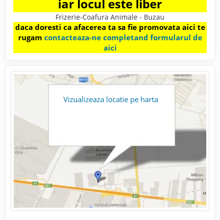
iar locul este liber
Frizerie-Coafura Animale - Buzau
daca doresti ca afacerea ta sa fie promovata aici te
rugam
contacteaza-ne completand formularul de
aici
Vizualizeaza locatie pe harta