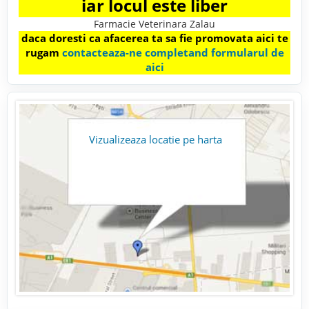
iar locul este liber
Farmacie Veterinara Zalau
daca doresti ca afacerea ta sa fie promovata aici te
rugam
contacteaza-ne completand formularul de
aici
Vizualizeaza locatie pe harta