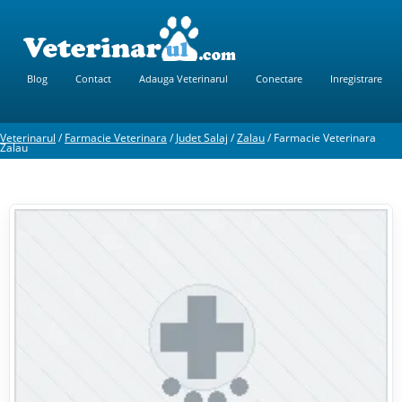
Blog
Contact
Adauga Veterinarul
Conectare
Inregistrare
Veterinarul
/
Farmacie Veterinara
/
Judet Salaj
/
Zalau
/
Farmacie Veterinara
Zalau