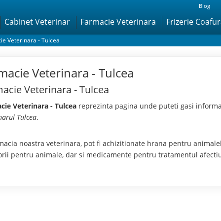
Blog
Cabinet Veterinar
Farmacie Veterinara
Frizerie Coafu
ie Veterinara - Tulcea
macie Veterinara - Tulcea
acie Veterinara - Tulcea
cie Veterinara - Tulcea
reprezinta pagina unde puteti gasi informat
narul Tulcea
.
macia noastra veterinara, pot fi achizitionate hrana pentru animal
orii pentru animale, dar si medicamente pentru tratamentul afectiu