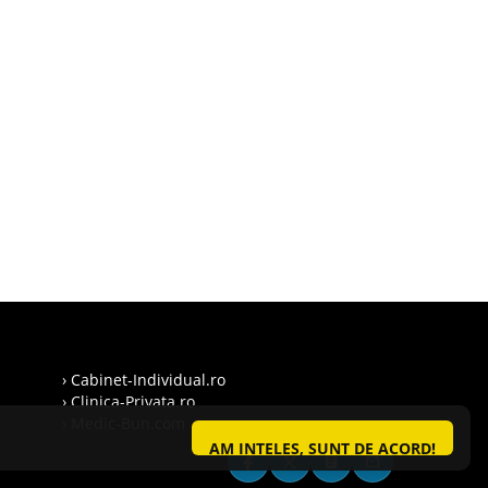
› Cabinet-Individual.ro
› Clinica-Privata.ro
› Medic-Bun.com
AM INTELES, SUNT DE ACORD!