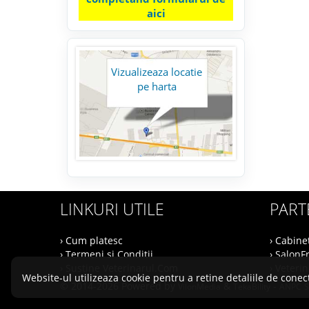
aici
Vizualizeaza locatie
pe harta
LINKURI UTILE
PART
› Cum platesc
› Cabine
› Termeni si Conditii
› SalonF
› Sustine Veterinarul.Com
› Veteri
Website-ul utilizeaza cookie pentru a retine detaliile de conect
© 2014-2026 Powered by
&
-
VilonMedia
TekaBility
ANPC