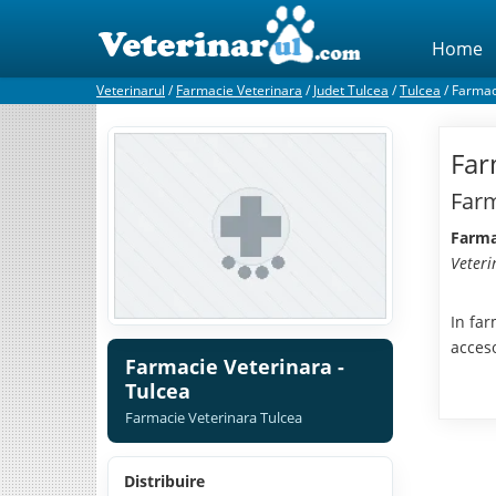
Home
Veterinarul
/
Farmacie Veterinara
/
Judet Tulcea
/
Tulcea
/
Farmac
Far
Farm
Farma
Veteri
In far
acces
Farmacie Veterinara -
Tulcea
Farmacie Veterinara Tulcea
Distribuire