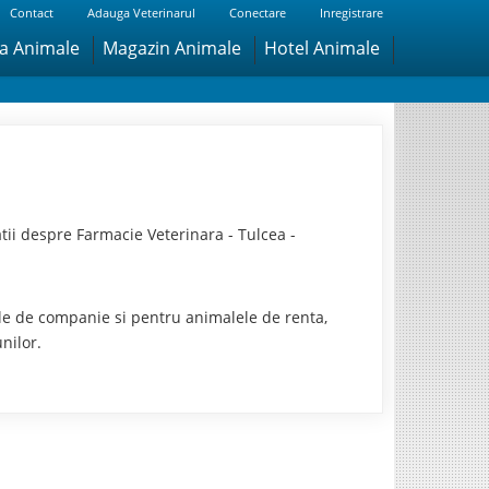
Contact
Adauga Veterinarul
Conectare
Inregistrare
ra Animale
Magazin Animale
Hotel Animale
ii despre Farmacie Veterinara - Tulcea -
ele de companie si pentru animalele de renta,
nilor.