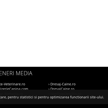
ENERI MEDIA
te-Veterinare.ro
› Dresaj-Caine.ro
rizerieCanina.com
› DresajCaine.ro
nar-Romania.ro
› NonStopDeschis.ro
are, pentru statistici si pentru optimizarea functionarii site-ului.
SOL