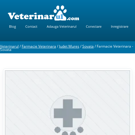
Blog
Contact
Adauga Veterinarul
Conectare
Inregistrare
Veterinarul
/
Farmacie Veterinara
/
Judet Mures
/
Sovata
/
Farmacie Veterinara -
Sovata