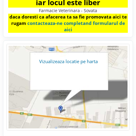
iar locul este liber
Farmacie Veterinara - Sovata
daca doresti ca afacerea ta sa fie promovata aici te
rugam
contacteaza-ne completand formularul de
aici
Vizualizeaza locatie pe harta