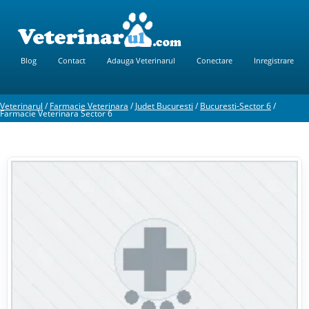
Blog
Contact
Adauga Veterinarul
Conectare
Inregistrare
Veterinarul
/
Farmacie Veterinara
/
Judet Bucuresti
/
Bucuresti-Sector 6
/
Farmacie Veterinara Sector 6