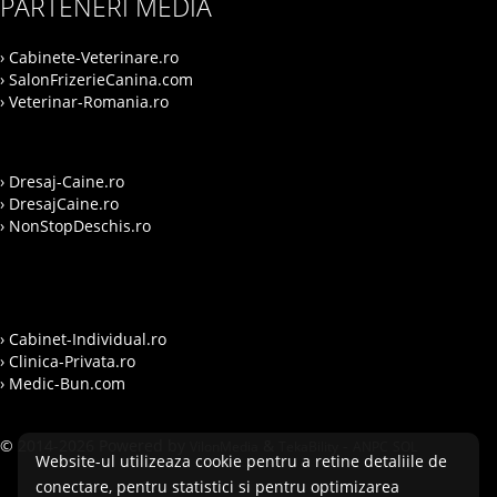
PARTENERI MEDIA
› Cabinete-Veterinare.ro
› SalonFrizerieCanina.com
› Veterinar-Romania.ro
› Dresaj-Caine.ro
› DresajCaine.ro
› NonStopDeschis.ro
› Cabinet-Individual.ro
› Clinica-Privata.ro
› Medic-Bun.com
© 2014-2026 Powered by
&
-
VilonMedia
TekaBility
ANPC
SOL
Website-ul utilizeaza cookie pentru a retine detaliile de
conectare, pentru statistici si pentru optimizarea