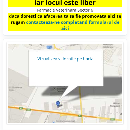
iar locul este liber
Farmacie Veterinara Sector 6
daca doresti ca afacerea ta sa fie promovata aici te
rugam
contacteaza-ne completand formularul de
aici
Vizualizeaza locatie pe harta