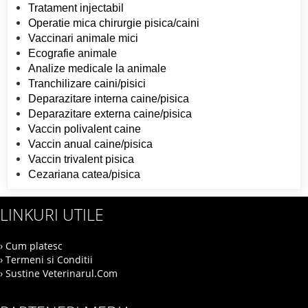
Tratament injectabil
Operatie mica chirurgie pisica/caini
Vaccinari animale mici
Ecografie animale
Analize medicale la animale
Tranchilizare caini/pisici
Deparazitare interna caine/pisica
Deparazitare externa caine/pisica
Vaccin polivalent caine
Vaccin anual caine/pisica
Vaccin trivalent pisica
Cezariana catea/pisica
LINKURI UTILE
› Cum platesc
› Termeni si Conditii
› Sustine Veterinarul.Com