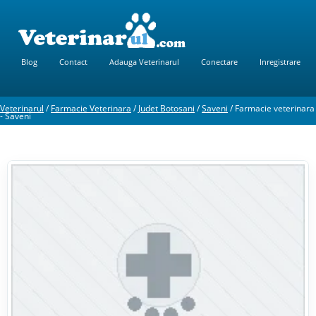
Blog
Contact
Adauga Veterinarul
Conectare
Inregistrare
Veterinarul
/
Farmacie Veterinara
/
Judet Botosani
/
Saveni
/
Farmacie veterinara
- Saveni