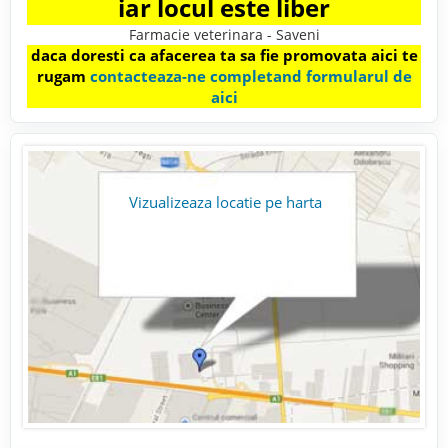
iar locul este liber
Farmacie veterinara - Saveni
daca doresti ca afacerea ta sa fie promovata aici te
rugam
contacteaza-ne completand formularul de
aici
Vizualizeaza locatie pe harta