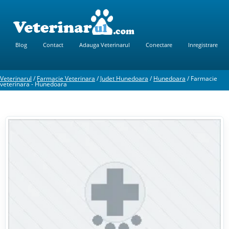
Blog
Contact
Adauga Veterinarul
Conectare
Inregistrare
Veterinarul
/
Farmacie Veterinara
/
Judet Hunedoara
/
Hunedoara
/
Farmacie
veterinara - Hunedoara