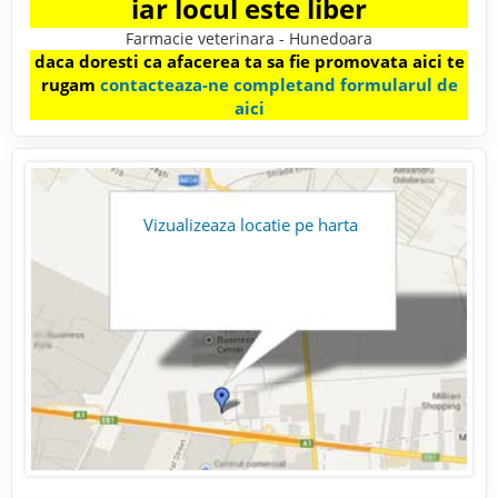
iar locul este liber
Farmacie veterinara - Hunedoara
daca doresti ca afacerea ta sa fie promovata aici te
rugam
contacteaza-ne completand formularul de
aici
Vizualizeaza locatie pe harta