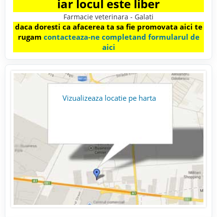
iar locul este liber
Farmacie veterinara - Galati
daca doresti ca afacerea ta sa fie promovata aici te
rugam
contacteaza-ne completand formularul de
aici
Vizualizeaza locatie pe harta