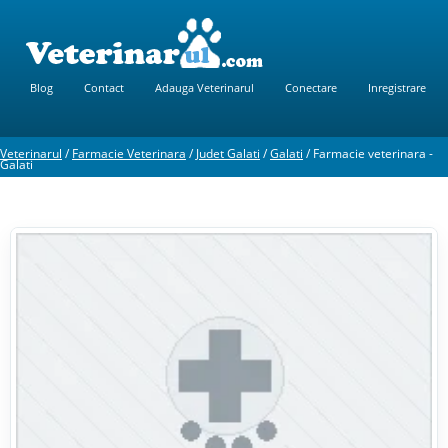
Blog
Contact
Adauga Veterinarul
Conectare
Inregistrare
Veterinarul
/
Farmacie Veterinara
/
Judet Galati
/
Galati
/
Farmacie veterinara -
Galati