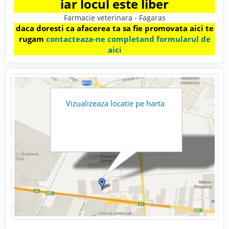
iar locul este liber
Farmacie veterinara - Fagaras
daca doresti ca afacerea ta sa fie promovata aici te
rugam
contacteaza-ne completand formularul de
aici
Vizualizeaza locatie pe harta