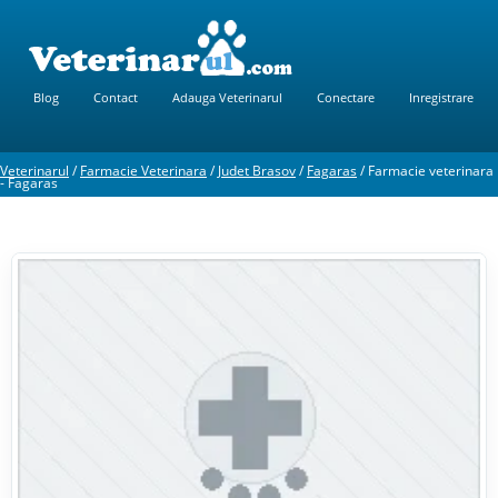
Blog
Contact
Adauga Veterinarul
Conectare
Inregistrare
Veterinarul
/
Farmacie Veterinara
/
Judet Brasov
/
Fagaras
/
Farmacie veterinara
- Fagaras