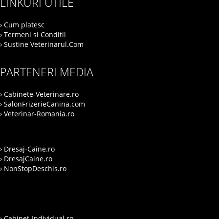
LINKURI UTILE
› Cum platesc
› Termeni si Conditii
› Sustine Veterinarul.Com
PARTENERI MEDIA
› Cabinete-Veterinare.ro
› SalonFrizerieCanina.com
› Veterinar-Romania.ro
› Dresaj-Caine.ro
› DresajCaine.ro
› NonStopDeschis.ro
› Cabinet-Individual.ro