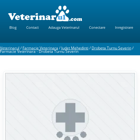
Blog
Contact
Adauga Veterinarul
Conectare
Inregistrare
Veterinarul
/
Farmacie Veterinara
/
Judet Mehedinti
/
Drobeta Turnu Severin
/
Farmacie Veterinara - Drobeta Turnu Severin