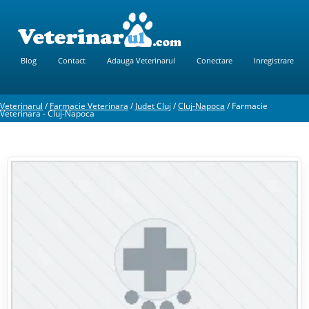
Blog
Contact
Adauga Veterinarul
Conectare
Inregistrare
Veterinarul
/
Farmacie Veterinara
/
Judet Cluj
/
Cluj-Napoca
/
Farmacie
Veterinara - Cluj-Napoca