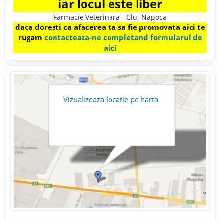
iar locul este liber
Farmacie Veterinara - Cluj-Napoca
daca doresti ca afacerea ta sa fie promovata aici te
rugam
contacteaza-ne completand formularul de
aici
Vizualizeaza locatie pe harta