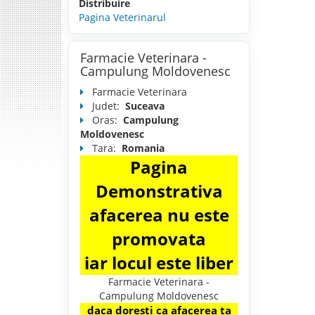
Distribuire
Pagina Veterinarul
Farmacie Veterinara -
Campulung Moldovenesc
Farmacie Veterinara
Judet:
Suceava
Oras:
Campulung
Moldovenesc
Tara:
Romania
Pagina
Demonstrativa
afacerea nu este
promovata
iar locul este liber
Farmacie Veterinara -
Campulung Moldovenesc
daca doresti ca afacerea ta