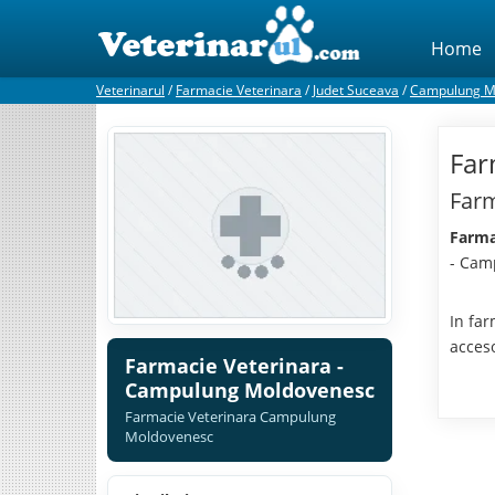
Home
Veterinarul
/
Farmacie Veterinara
/
Judet Suceava
/
Campulung M
Far
Farm
Farma
- Cam
In far
acces
Farmacie Veterinara -
Campulung Moldovenesc
Farmacie Veterinara Campulung
Moldovenesc