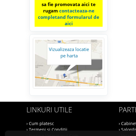
sa fie promovata aici te
rugam
contacteaza-ne
completand formularul de
aici
Vizualizeaza locatie
pe harta
LINKURI UTILE
PART
› Cum platesc
› Cabine
› Termeni si Conditii
› SalonF
› Sustine Veterinarul.Com
› Veteri