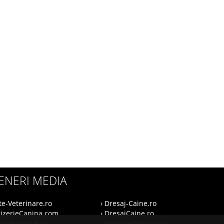
ENERI MEDIA
te-Veterinare.ro
› Dresaj-Caine.ro
rizerieCanina.com
› DresajCaine.ro
nar-Romania.ro
› NonStopDeschis.ro