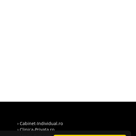
› Cabinet-Individual.ro
› Clinica-Privata.ro
› Medic-Bun.com