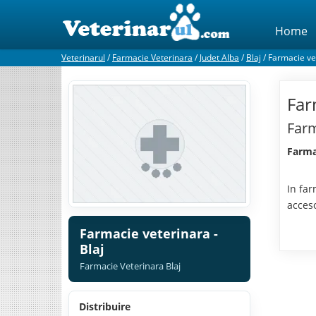
Home
Veterinarul
/
Farmacie Veterinara
/
Judet Alba
/
Blaj
/
Farmacie vet
Far
Farm
Farmac
In far
acces
Farmacie veterinara -
Blaj
Farmacie Veterinara Blaj
Distribuire