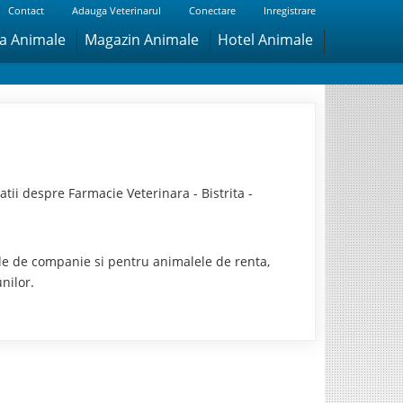
Contact
Adauga Veterinarul
Conectare
Inregistrare
ra Animale
Magazin Animale
Hotel Animale
tii despre Farmacie Veterinara - Bistrita -
ele de companie si pentru animalele de renta,
nilor.