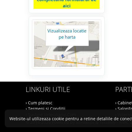
aici
Vizualizeaza locatie
pe harta
LINKURI UTILE
PART
› Cum platesc
› Cabine
› Termeni si Conditii
› SalonF
› Sustine Veterinarul.Com
› Veteri
Website-ul utilizeaza cookie pentru a retine detaliile de conect
© 2014-2026 Powered by
&
-
VilonMedia
TekaBility
ANPC