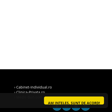
› Cabinet-Individual.ro
› Clinica-Privata.ro
› Medic-Bun.com
AM INTELES, SUNT DE ACORD!