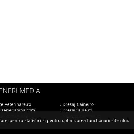
ENERI MEDIA
te-Veterinare.ro
› Dresaj-Caine.ro
rizerieCanina.com
› DresajCaine.ro
nar-Romania.ro
› NonStopDeschis.ro
are, pentru statistici si pentru optimizarea functionarii site-ului.
SOL