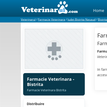
Home
Veterinarul
/
Farmacie Veterinara
/
Judet Bistrita Nasaud
/
Bistrit
Far
Farm
Farmac
Veteri
In far
acces
Farmacie Veterinara -
Bistrita
Farmacie Veterinara Bistrita
Distribuire