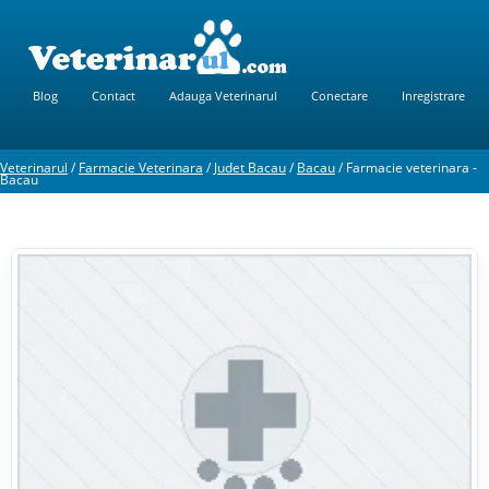
Blog
Contact
Adauga Veterinarul
Conectare
Inregistrare
Veterinarul
/
Farmacie Veterinara
/
Judet Bacau
/
Bacau
/
Farmacie veterinara -
Bacau