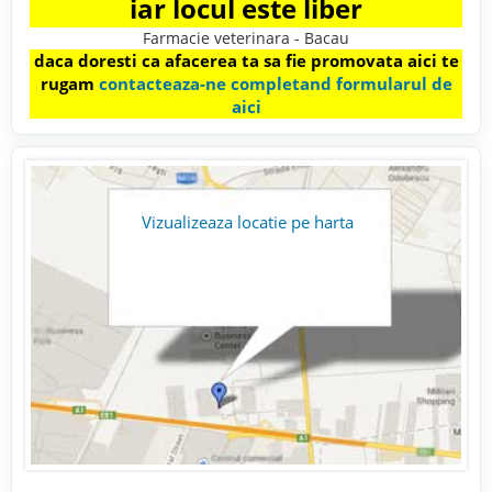
iar locul este liber
Farmacie veterinara - Bacau
daca doresti ca afacerea ta sa fie promovata aici te
rugam
contacteaza-ne completand formularul de
aici
Vizualizeaza locatie pe harta