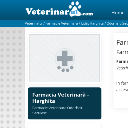
Home
Veterinarul
/
Farmacie Veterinara
/
Judet Harghita
/
Odorheiu Sec
Far
Farm
Farma
Veteri
In far
acces
Farmacia Veterinară -
Harghita
Farmacie Veterinara Odorheiu
Secuiesc