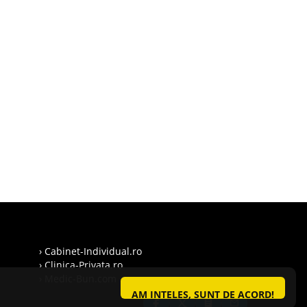
› Cabinet-Individual.ro
› Clinica-Privata.ro
› Medic-Bun.com
AM INTELES, SUNT DE ACORD!