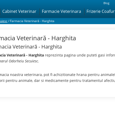
Blog
Cabinet Veterinar
Farmacie Veterinara
Frizerie Coafu
uiesc
/
Farmacia Veterinară - Harghita
macia Veterinară - Harghita
acia Veterinară - Harghita
cia Veterinară - Harghita
reprezinta pagina unde puteti gasi infor
narul Odorheiu Secuiesc
.
macia noastra veterinara, pot fi achizitionate hrana pentru animal
orii pentru animale, dar si medicamente pentru tratamentul afectiu