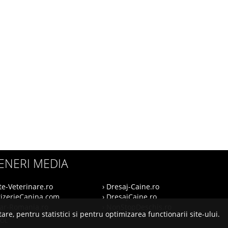
ENERI MEDIA
te-Veterinare.ro
› Dresaj-Caine.ro
rizerieCanina.com
› DresajCaine.ro
nar-Romania.ro
› NonStopDeschis.ro
are, pentru statistici si pentru optimizarea functionarii site-ului.
SOL