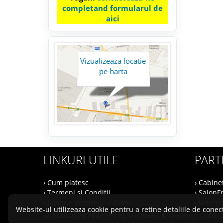
completand formularul de
aici
Vizualizeaza locatie
pe harta
LINKURI UTILE
PART
› Cum platesc
› Cabine
› Termeni si Conditii
› SalonF
› Sustine Veterinarul.Com
› Veteri
Website-ul utilizeaza cookie pentru a retine detaliile de conect
© 2014-2026 Powered by
&
-
VilonMedia
TekaBility
ANPC