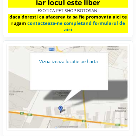
iar locul este liber
EXOTICA PET SHOP BOTOSANI
daca doresti ca afacerea ta sa fie promovata aici te
rugam
contacteaza-ne completand formularul de
aici
Vizualizeaza locatie pe harta