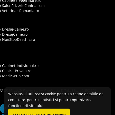
› Cabinete-Veterinare.ro
› SalonFrizerieCanina.com
› Veterinar-Romania.ro
› Dresaj-Caine.ro
› DresajCaine.ro
› NonStopDeschis.ro
› Cabinet-Individual.ro
› Clinica-Privata.ro
› Medic-Bun.com
© 2014-2026 Powered by
&
-
VilonMedia
TekaBility
ANPC
SOL
Website-ul utilizeaza cookie pentru a retine detaliile de
conectare, pentru statistici si pentru optimizarea
functionarii site-ului.