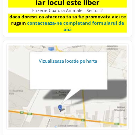
iar locul este liber
Frizerie-Coafura Animale - Sector 2
daca doresti ca afacerea ta sa fie promovata aici te
rugam
contacteaza-ne completand formularul de
aici
Vizualizeaza locatie pe harta