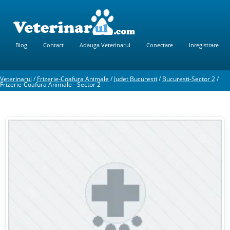
Blog
Contact
Adauga Veterinarul
Conectare
Inregistrare
Veterinarul
/
Frizerie-Coafura Animale
/
Judet Bucuresti
/
Bucuresti-Sector 2
/
Frizerie-Coafura Animale - Sector 2