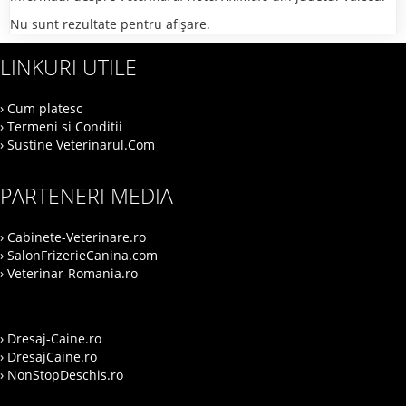
Nu sunt rezultate pentru afişare.
LINKURI UTILE
› Cum platesc
› Termeni si Conditii
› Sustine Veterinarul.Com
PARTENERI MEDIA
› Cabinete-Veterinare.ro
› SalonFrizerieCanina.com
› Veterinar-Romania.ro
› Dresaj-Caine.ro
› DresajCaine.ro
› NonStopDeschis.ro