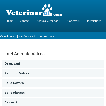
Blog
Contact
Adauga Veterinarul
Conectare
Inregistrare
Veterinarul
/
Judet Valcea
/
Hotel Animale
Hotel Animale
Valcea
Dragasani
Ramnicu Valcea
Baile Govora
Baile olanesti
Balcesti