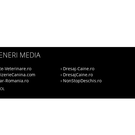
ENERI MEDIA
te-Veterinare.ro
› Dresaj-Caine.ro
rizerieCanina.com
› DresajCaine.ro
nar-Romania.ro
› NonStopDeschis.ro
SOL