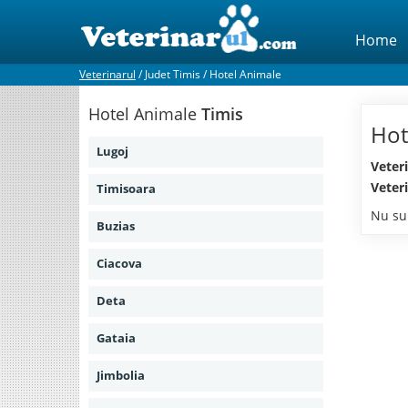
Home
Veterinarul
/
Judet Timis
/
Hotel Animale
Hotel Animale
Timis
Hot
Lugoj
Veter
Veter
Timisoara
Nu sun
Buzias
Ciacova
Deta
Gataia
Jimbolia