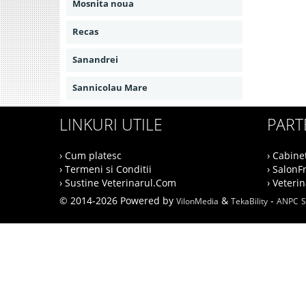
Mosnita noua
Recas
Sanandrei
Sannicolau Mare
LINKURI UTILE
PART
› Cum platesc
› Cabine
› Termeni si Conditii
› SalonF
› Sustine Veterinarul.Com
› Veteri
© 2014-2026 Powered by
&
-
VilonMedia
TekaBility
ANPC