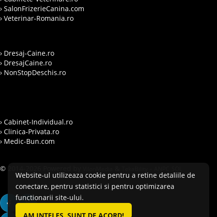
› SalonFrizerieCanina.com
› Veterinar-Romania.ro
› Dresaj-Caine.ro
› DresajCaine.ro
› NonStopDeschis.ro
› Cabinet-Individual.ro
› Clinica-Privata.ro
› Medic-Bun.com
© 2014-2026 Powered by
&
-
VilonMedia
TekaBility
ANPC
SOL
Website-ul utilizeaza cookie pentru a retine detaliile de
conectare, pentru statistici si pentru optimizarea
functionarii site-ului.
AM INTELES, SUNT DE ACORD!