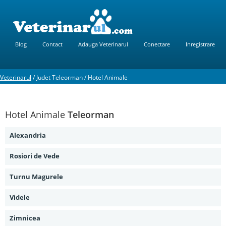
Blog
Contact
Adauga Veterinarul
Conectare
Inregistrare
Veterinarul
/
Judet Teleorman
/
Hotel Animale
Hotel Animale
Teleorman
Alexandria
Rosiori de Vede
Turnu Magurele
Videle
Zimnicea