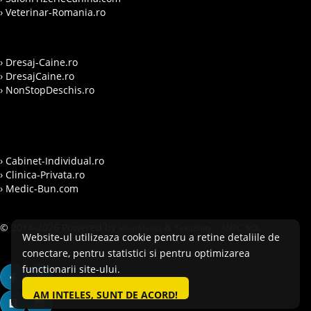
› Veterinar-Romania.ro
› Dresaj-Caine.ro
› DresajCaine.ro
› NonStopDeschis.ro
› Cabinet-Individual.ro
› Clinica-Privata.ro
› Medic-Bun.com
© 2014-2026 Powered by
&
-
VilonMedia
TekaBility
ANPC
SOL
Website-ul utilizeaza cookie pentru a retine detaliile de
conectare, pentru statistici si pentru optimizarea
functionarii site-ului.
AM INTELES, SUNT DE ACORD!