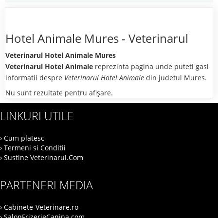
Hotel Animale Mures - Veterinarul
Veterinarul Hotel Animale Mures
Veterinarul Hotel Animale
reprezinta pagina unde puteti gasi
informatii despre
Veterinarul Hotel Animale
din judetul Mures.
Nu sunt rezultate pentru afişare.
LINKURI UTILE
› Cum platesc
› Termeni si Conditii
› Sustine Veterinarul.Com
PARTENERI MEDIA
› Cabinete-Veterinare.ro
› SalonFrizerieCanina.com