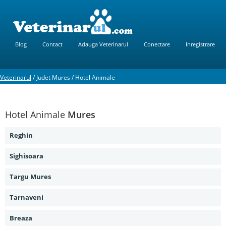
Blog
Contact
Adauga Veterinarul
Conectare
Inregistrare
Veterinarul
/
Judet Mures
/
Hotel Animale
Hotel Animale
Mures
Reghin
Sighisoara
Targu Mures
Tarnaveni
Breaza