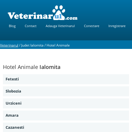
Blog
Contact
Adauga Veterinarul
Conectare
Inregistrare
Veterinarul
/
Judet Ialomita
/
Hotel Animale
Hotel Animale
Ialomita
Fetesti
Slobozia
Urziceni
Amara
Cazanesti