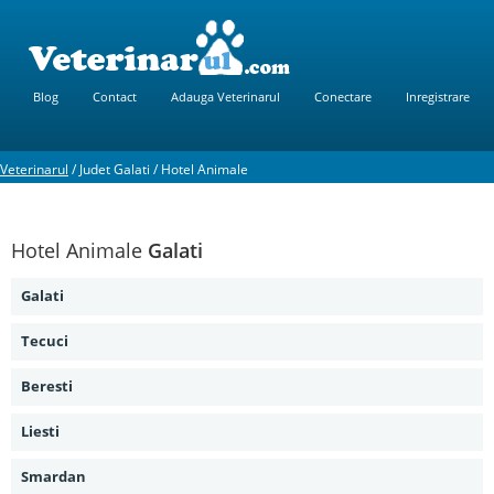
Blog
Contact
Adauga Veterinarul
Conectare
Inregistrare
Veterinarul
/
Judet Galati
/
Hotel Animale
Hotel Animale
Galati
Galati
Tecuci
Beresti
Liesti
Smardan