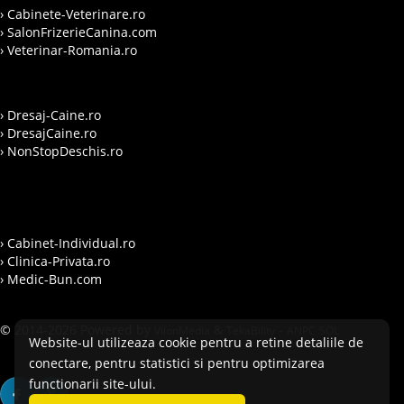
› Cabinete-Veterinare.ro
› SalonFrizerieCanina.com
› Veterinar-Romania.ro
› Dresaj-Caine.ro
› DresajCaine.ro
› NonStopDeschis.ro
› Cabinet-Individual.ro
› Clinica-Privata.ro
› Medic-Bun.com
© 2014-2026 Powered by
&
-
VilonMedia
TekaBility
ANPC
SOL
Website-ul utilizeaza cookie pentru a retine detaliile de
conectare, pentru statistici si pentru optimizarea
functionarii site-ului.