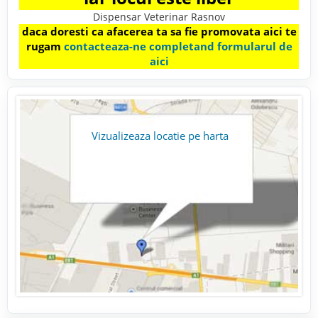
Dispensar Veterinar Rasnov
daca doresti ca afacerea ta sa fie promovata aici te
rugam
contacteaza-ne completand formularul de
aici
Vizualizeaza locatie pe harta