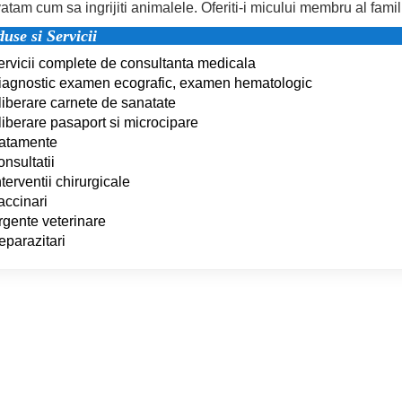
atam cum sa ingrijiti animalele. Oferiti-i micului membru al famili
use si Servicii
ervicii complete de consultanta medicala
iagnostic examen ecografic, examen hematologic
liberare carnete de sanatate
liberare pasaport si microcipare
ratamente
onsultatii
nterventii chirurgicale
accinari
rgente veterinare
eparazitari