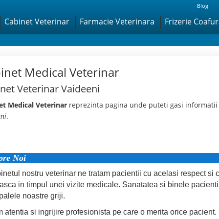
Blog
Cabinet Veterinar
Farmacie Veterinara
Frizerie Coafu
inet Medical Veterinar
net Veterinar Vaideeni
et Medical Veterinar
reprezinta pagina unde puteti gasi informatii
ni
.
pre Noi
binetul nostru veterinar ne tratam pacientii cu acelasi respect 
sca in timpul unei vizite medicale. Sanatatea si binele pacientilo
palele noastre griji.
 atentia si ingrijire profesionista pe care o merita orice pacien