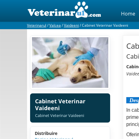
Home
Veterinarul
/
Valcea
/
Vaideeni
/
Cabinet Veterinar Vaideeni
Cab
Cabi
Cabin
Vaidee
Des
Cabinet Veterinar
Vaideeni
In ca
Cabinet Veterinar Vaideeni
primea
princi
Distribuire
Oferim