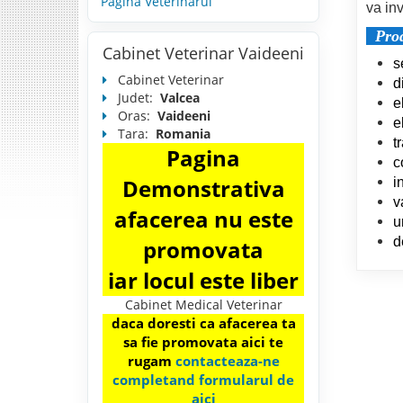
Pagina Veterinarul
va inv
Prod
Cabinet Veterinar Vaideeni
s
Cabinet Veterinar
d
Judet:
Valcea
e
Oras:
Vaideeni
e
Tara:
Romania
t
Pagina
c
Demonstrativa
i
v
afacerea nu este
u
d
promovata
iar locul este liber
Cabinet Medical Veterinar
daca doresti ca afacerea ta
sa fie promovata aici te
rugam
contacteaza-ne
completand formularul de
aici