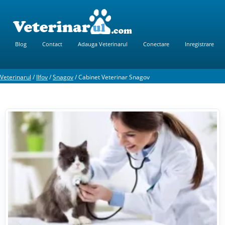
Blog
Contact
Adauga Veterinarul
Conectare
Inregistrare
Veterinarul
/
Ilfov
/
Snagov
/
Cabinet Veterinar Snagov