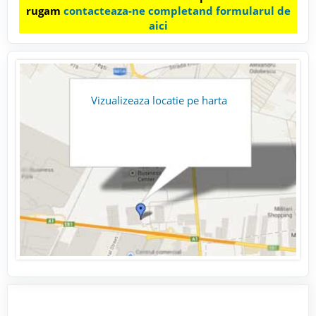
rugam
contacteaza-ne completand formularul de
aici
Vizualizeaza locatie pe harta