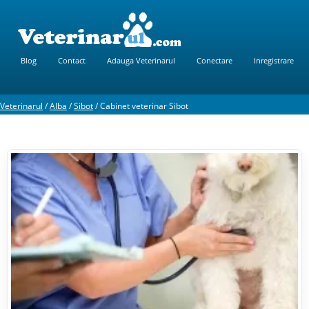
Blog
Contact
Adauga Veterinarul
Conectare
Inregistrare
Veterinarul
/
Alba
/
Sibot
/
Cabinet veterinar Sibot