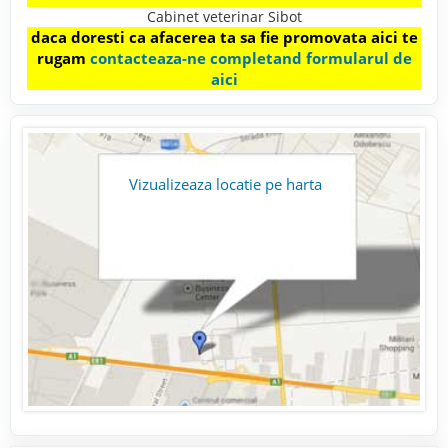
Cabinet veterinar Sibot
daca doresti ca afacerea ta sa fie promovata aici te
rugam
contacteaza-ne completand formularul de
aici
Vizualizeaza locatie pe harta