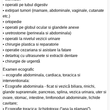
• operatii pe tubul digestiv
• extirpari tumori (mamare, abdominale, vaginale, cutanate
etc.)
• ortopedie
• operatii pe globul ocular si glandele anexe
• uretrostome (perineala si abdominala)
• operatii la nivelul vezicii urinare
• chirurgie plastica si reparatorie
• operatie cezariana si asistare la fatare
• detartraj cu ultrasunete si extractii dentare
• chirurgie de urgentǎ
Examen ecografic
– ecografie abdominala, cardiaca, toracica si
interventionala:
• Ecografie abdominala - ficat si vezicǎ biliara, rinichi,
glande suprarenale, pancreas, splina, vezica urinara, uter si
ovare, stomac, intestine, limfonoduri abdominale, lichide
cavitare;
• Ecografie toracica: lichidotorax (“apa la plamani”),