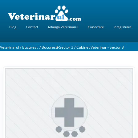
Blog
Contact
Adauga Veterinarul
Conectare
Inregistrare
Veterinarul
/
Bucuresti
/
Bucuresti-Sector 3
/
Cabinet Veterinar - Sector 3