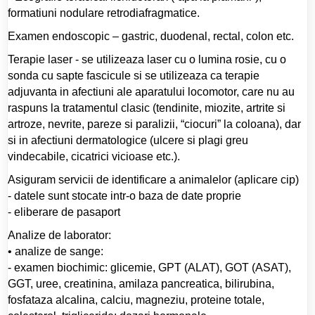
formatiuni nodulare retrodiafragmatice.
Examen endoscopic – gastric, duodenal, rectal, colon etc.
Terapie laser - se utilizeaza laser cu o lumina rosie, cu o
sonda cu sapte fascicule si se utilizeaza ca terapie
adjuvanta in afectiuni ale aparatului locomotor, care nu au
raspuns la tratamentul clasic (tendinite, miozite, artrite si
artroze, nevrite, pareze si paralizii, “ciocuri” la coloana), dar
si in afectiuni dermatologice (ulcere si plagi greu
vindecabile, cicatrici vicioase etc.).
Asiguram servicii de identificare a animalelor (aplicare cip)
- datele sunt stocate intr-o baza de date proprie
- eliberare de pasaport
Analize de laborator:
• analize de sange:
- examen biochimic: glicemie, GPT (ALAT), GOT (ASAT),
GGT, uree, creatinina, amilaza pancreatica, bilirubina,
fosfataza alcalina, calciu, magneziu, proteine totale,