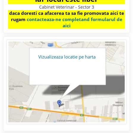
Cabinet Veterinar - Sector 3
daca doresti ca afacerea ta sa fie promovata aici te
rugam
contacteaza-ne completand formularul de
aici
Vizualizeaza locatie pe harta