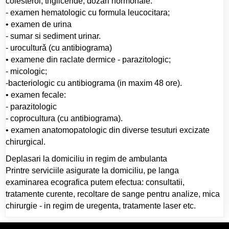
colesterol, trigliceride; dozari hormonale.
- examen hematologic cu formula leucocitara;
• examen de urina
- sumar si sediment urinar.
- uroculturǎ (cu antibiograma)
• examene din raclate dermice - parazitologic;
- micologic;
-bacteriologic cu antibiograma (in maxim 48 ore).
• examen fecale:
- parazitologic
- coprocultura (cu antibiograma).
• examen anatomopatologic din diverse tesuturi excizate
chirurgical.
Deplasari la domiciliu in regim de ambulanta
Printre serviciile asigurate la domiciliu, pe langa
examinarea ecografica putem efectua: consultatii,
tratamente curente, recoltare de sange pentru analize, mica
chirurgie - in regim de uregenta, tratamente laser etc.