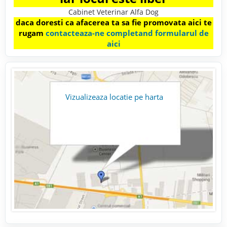
Cabinet Veterinar Alfa Dog
daca doresti ca afacerea ta sa fie promovata aici te
rugam
contacteaza-ne completand formularul de
aici
Vizualizeaza locatie pe harta