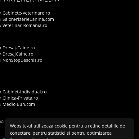
› Cabinete-Veterinare.ro
› SalonFrizerieCanina.com
› Veterinar-Romania.ro
› Dresaj-Caine.ro
› DresajCaine.ro
› NonStopDeschis.ro
› Cabinet-Individual.ro
› Clinica-Privata.ro
› Medic-Bun.com
© 2014-2026 Powered by
&
-
VilonMedia
TekaBility
ANPC
SOL
Website-ul utilizeaza cookie pentru a retine detaliile de
conectare, pentru statistici si pentru optimizarea