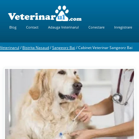
Blog
Contact
Adauga Veterinarul
Conectare
Inregistrare
Veterinarul
/
Bistrita Nasaud
/
Sangeorz Bai
/
Cabinet Veterinar Sangeorz Bai