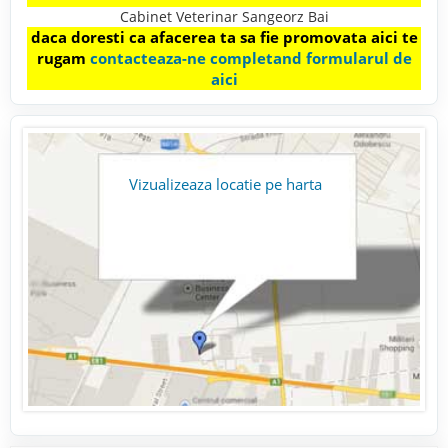
Cabinet Veterinar Sangeorz Bai
daca doresti ca afacerea ta sa fie promovata aici te
rugam
contacteaza-ne completand formularul de
aici
Vizualizeaza locatie pe harta