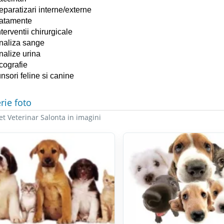
eparatizari interne/externe
ratamente
nterventii chirurgicale
naliza sange
nalize urina
cografie
unsori feline si canine
rie foto
t Veterinar Salonta in imagini