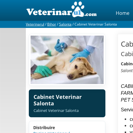
Home
Veterinarul
/
Bihor
/
Salonta
/
Cabinet Veterinar Salonta
Cab
Cabi
Cabin
Salon
CABI
FARM
Cabinet Veterinar
PET 
Salonta
Servic
Cabinet Veterinar Salonta
c
c
Distribuire
v