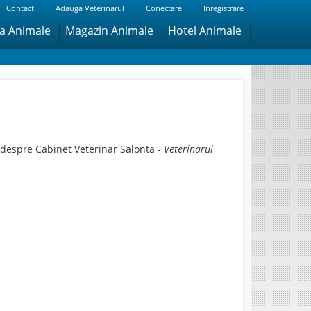
Contact
Adauga Veterinarul
Conectare
Inregistrare
ra Animale
Magazin Animale
Hotel Animale
 despre Cabinet Veterinar Salonta -
Veterinarul