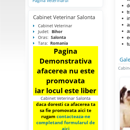
Pagina Veterinarul
d
t
Cabinet Veterinar Salonta
i
a
Cabinet Veterinar
a
Judet:
Bihor
Oras:
Salonta
e
Tara:
Romania
t
Pagina
Gale
Demonstrativa
Cabine
afacerea nu este
promovata
iar locul este liber
Cabinet Veterinar Salonta
daca doresti ca afacerea ta
sa fie promovata aici te
rugam
contacteaza-ne
completand formularul de
aici