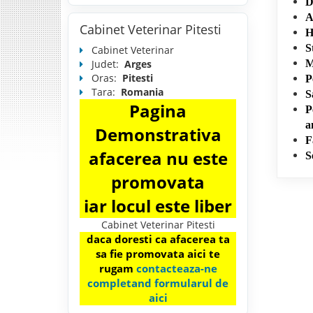
D
A
Cabinet Veterinar Pitesti
H
S
Cabinet Veterinar
Judet:
Arges
M
Oras:
Pitesti
P
Tara:
Romania
S
Pagina
P
a
Demonstrativa
F
afacerea nu este
S
promovata
iar locul este liber
Cabinet Veterinar Pitesti
daca doresti ca afacerea ta
sa fie promovata aici te
rugam
contacteaza-ne
completand formularul de
aici