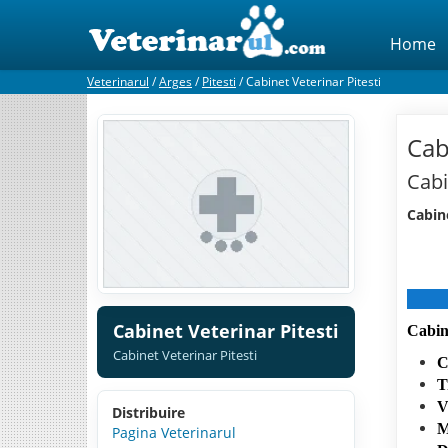
Home
Veterinarul
/
Arges
/
Pitesti
/
Cabinet Veterinar Pitesti
Cab
Cabi
Cabine
Cabinet Veterinar Pitesti
Cabin
Cabinet Veterinar Pitesti
C
T
V
Distribuire
M
Pagina Veterinarul