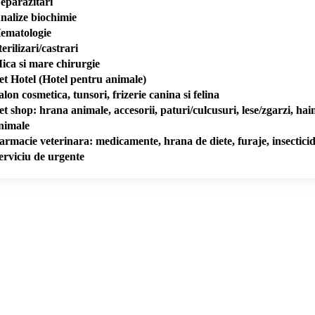
eparazitari
nalize biochimie
ematologie
terilizari/castrari
ica si mare chirurgie
et Hotel (Hotel pentru animale)
alon cosmetica, tunsori, frizerie canina si felina
et shop: hrana animale, accesorii, paturi/culcusuri, lese/zgarzi, haine
nimale
armacie veterinara: medicamente, hrana de diete, furaje, insecticid
erviciu de urgente