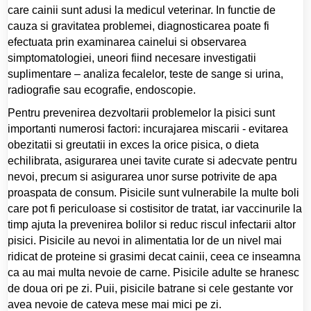
care cainii sunt adusi la medicul veterinar. In functie de
cauza si gravitatea problemei, diagnosticarea poate fi
efectuata prin examinarea cainelui si observarea
simptomatologiei, uneori fiind necesare investigatii
suplimentare – analiza fecalelor, teste de sange si urina,
radiografie sau ecografie, endoscopie.
Pentru prevenirea dezvoltarii problemelor la pisici sunt
importanti numerosi factori: incurajarea miscarii - evitarea
obezitatii si greutatii in exces la orice pisica, o dieta
echilibrata, asigurarea unei tavite curate si adecvate pentru
nevoi, precum si asigurarea unor surse potrivite de apa
proaspata de consum. Pisicile sunt vulnerabile la multe boli
care pot fi periculoase si costisitor de tratat, iar vaccinurile la
timp ajuta la prevenirea bolilor si reduc riscul infectarii altor
pisici. Pisicile au nevoi in alimentatia lor de un nivel mai
ridicat de proteine si grasimi decat cainii, ceea ce inseamna
ca au mai multa nevoie de carne. Pisicile adulte se hranesc
de doua ori pe zi. Puii, pisicile batrane si cele gestante vor
avea nevoie de cateva mese mai mici pe zi.