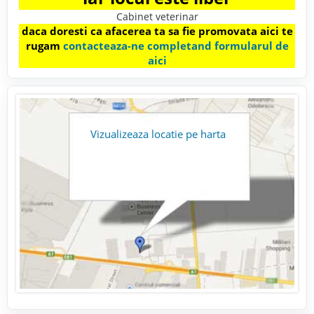
Cabinet veterinar
daca doresti ca afacerea ta sa fie promovata aici te
rugam
contacteaza-ne completand formularul de
aici
Vizualizeaza locatie pe harta