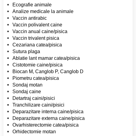
Ecografie animale
Analize medicale la animale
Vaccin antirabic
Vaccin polivalent caine
Vaccin anual caine/pisica
Vaccin trivalent pisica
Cezariana catea/pisica
Sutura plaga
Ablatie lant mamar catea/pisica
Cistotomie caine/pisica
Biocan M, Canglob P, Canglob D
Piometru catea/pisica
Sondaj motan
Sondaj caine
Detartraj caini/pisici
Tranchilizare caini/pisici
Deparazitare interna caine/pisica
Deparazitare externa caine/pisica
Ovarhisterectomie catea/pisica
Orhidectomie motan