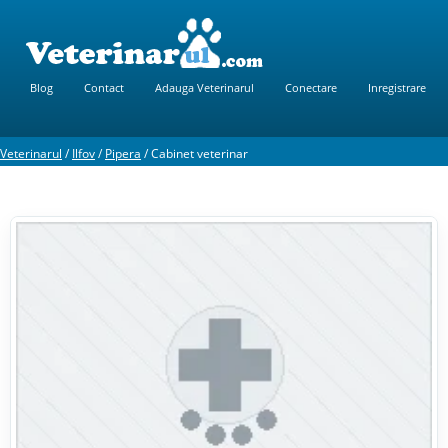
Blog
Contact
Adauga Veterinarul
Conectare
Inregistrare
Veterinarul
/
Ilfov
/
Pipera
/
Cabinet veterinar