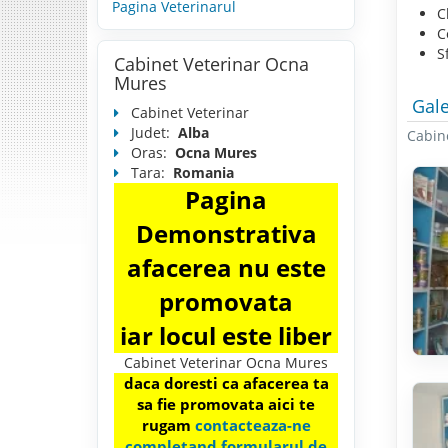
Pagina Veterinarul
C
C
S
Cabinet Veterinar Ocna
Mures
Gale
Cabinet Veterinar
Judet:
Alba
Cabin
Oras:
Ocna Mures
Tara:
Romania
Pagina
Demonstrativa
afacerea nu este
promovata
iar locul este liber
Cabinet Veterinar Ocna Mures
daca doresti ca afacerea ta
sa fie promovata aici te
rugam
contacteaza-ne
completand formularul de