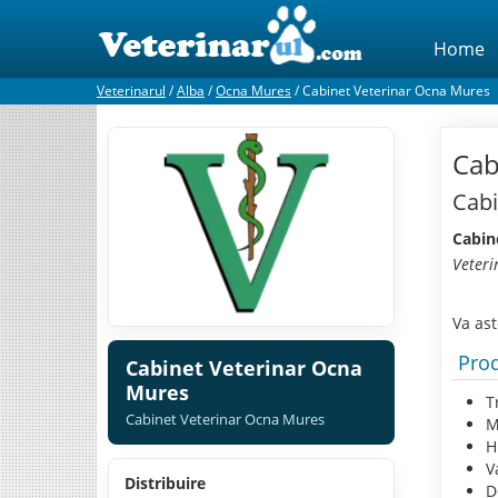
Home
Veterinarul
/
Alba
/
Ocna Mures
/
Cabinet Veterinar Ocna Mures
Cab
Cabi
Cabin
Veteri
Va as
Prod
Cabinet Veterinar Ocna
Mures
T
Cabinet Veterinar Ocna Mures
M
H
V
Distribuire
D