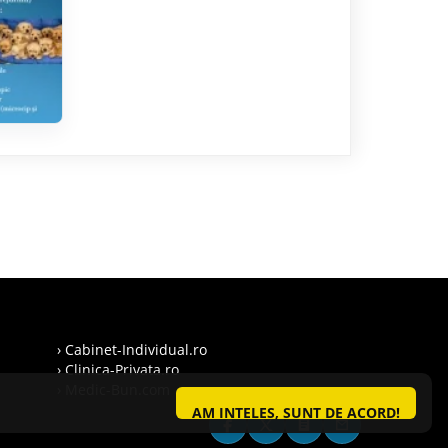
› Cabinet-Individual.ro
› Clinica-Privata.ro
› Medic-Bun.com
AM INTELES, SUNT DE ACORD!