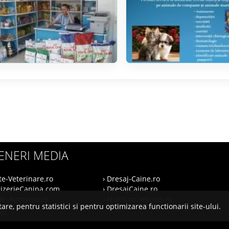
ENERI MEDIA
te-Veterinare.ro
› Dresaj-Caine.ro
rizerieCanina.com
› DresajCaine.ro
nar-Romania.ro
› NonStopDeschis.ro
are, pentru statistici si pentru optimizarea functionarii site-ului.
SOL