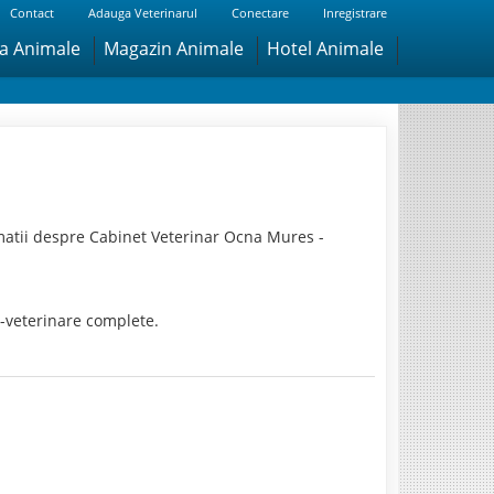
Contact
Adauga Veterinarul
Conectare
Inregistrare
ra Animale
Magazin Animale
Hotel Animale
matii despre Cabinet Veterinar Ocna Mures -
-veterinare complete.