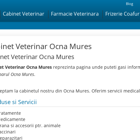
Blog
Cabinet Veterinar
Farmacie Veterinara
Frizerie Coafu
inet Veterinar Ocna Mures
net Veterinar Ocna Mures
et Veterinar Ocna Mures
reprezinta pagina unde puteti gasi infor
narul Ocna Mures
.
teptam la cabinetul nostru din Ocna Mures. Oferim servicii medical
use si Servicii
ratamente
edicamente
rana si accesorii ptr. animale
accinari
eparazitari