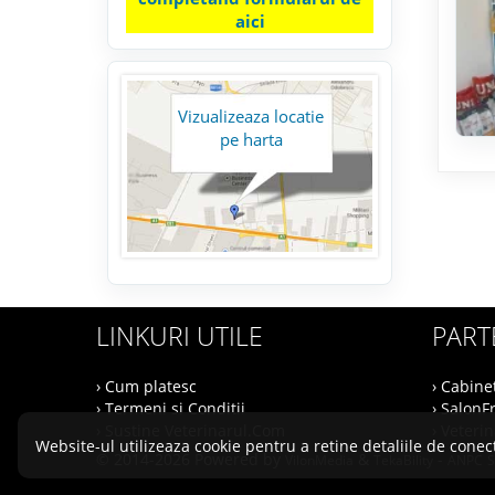
aici
Vizualizeaza locatie
pe harta
LINKURI UTILE
PART
› Cum platesc
› Cabine
› Termeni si Conditii
› SalonF
› Sustine Veterinarul.Com
› Veteri
Website-ul utilizeaza cookie pentru a retine detaliile de conect
© 2014-2026 Powered by
&
-
VilonMedia
TekaBility
ANPC