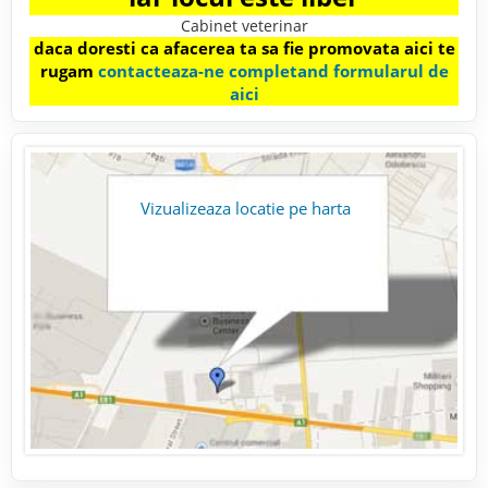
Cabinet veterinar
daca doresti ca afacerea ta sa fie promovata aici te
rugam
contacteaza-ne completand formularul de
aici
Vizualizeaza locatie pe harta