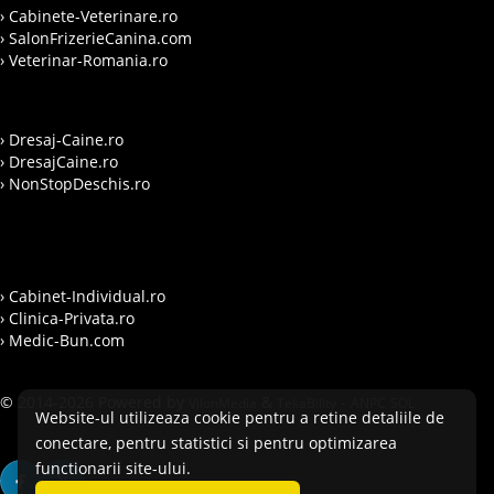
› Cabinete-Veterinare.ro
› SalonFrizerieCanina.com
› Veterinar-Romania.ro
› Dresaj-Caine.ro
› DresajCaine.ro
› NonStopDeschis.ro
› Cabinet-Individual.ro
› Clinica-Privata.ro
› Medic-Bun.com
© 2014-2026 Powered by
&
-
VilonMedia
TekaBility
ANPC
SOL
Website-ul utilizeaza cookie pentru a retine detaliile de
conectare, pentru statistici si pentru optimizarea
functionarii site-ului.