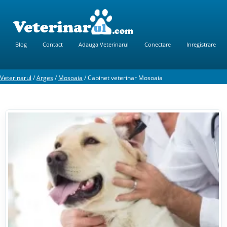
Blog
Contact
Adauga Veterinarul
Conectare
Inregistrare
Veterinarul
/
Arges
/
Mosoaia
/
Cabinet veterinar Mosoaia