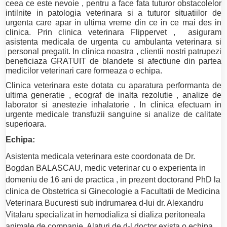
ceea ce este nevoie , pentru a face fata tuturor obstacolelor
intilnite in patologia veterinara si a tuturor situatiilor de
urgenta care apar in ultima vreme din ce in ce mai des in
clinica. Prin clinica veterinara Flippervet , asiguram
asistenta medicala de urgenta cu ambulanta veterinara si
personal pregatit. In clinica noastra , clientii nostri patrupezi
beneficiaza GRATUIT de blandete si afectiune din partea
medicilor veterinari care formeaza o echipa.
Clinica veterinara este dotata cu aparatura performanta de
ultima generatie , ecograf de inalta rezolutie , analize de
laborator si anestezie inhalatorie . In clinica efectuam in
urgente medicale transfuzii sanguine si analize de calitate
superioara.
Echipa:
Asistenta medicala veterinara este coordonata de Dr.
Bogdan BALASCAU, medic veterinar cu o experienta in
domeniu de 16 ani de practica , in prezent doctorand PhD la
clinica de Obstetrica si Ginecologie a Facultatii de Medicina
Veterinara Bucuresti sub indrumarea d-lui dr. Alexandru
Vitalaru specializat in hemodializa si dializa peritoneala
animale de companie. Alaturi de d-l doctor exista o echipa