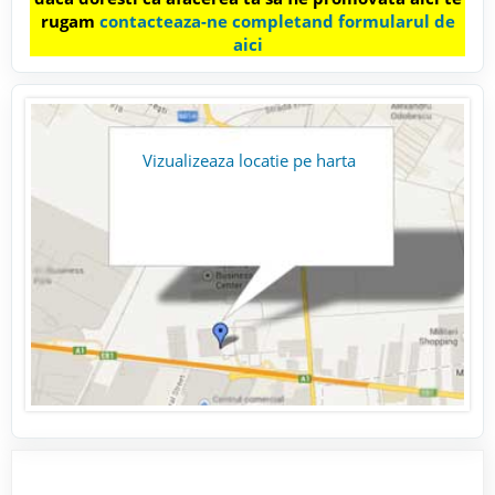
rugam
contacteaza-ne completand formularul de
aici
Vizualizeaza locatie pe harta