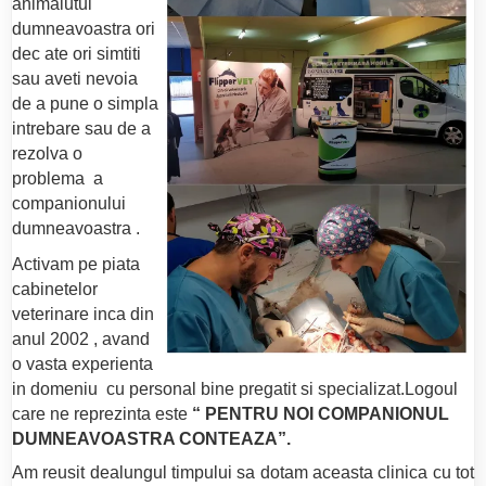
animalutul
dumneavoastra ori
dec ate ori simtiti
sau aveti nevoia
de a pune o simpla
intrebare sau de a
rezolva o
problema a
companionului
dumneavoastra .
Activam pe piata
cabinetelor
veterinare inca din
anul 2002 , avand
o vasta experienta
in domeniu cu personal bine pregatit si specializat.Logoul
care ne reprezinta este
“ PENTRU NOI COMPANIONUL
DUMNEAVOASTRA CONTEAZA”.
Am reusit dealungul timpului sa dotam aceasta clinica cu tot