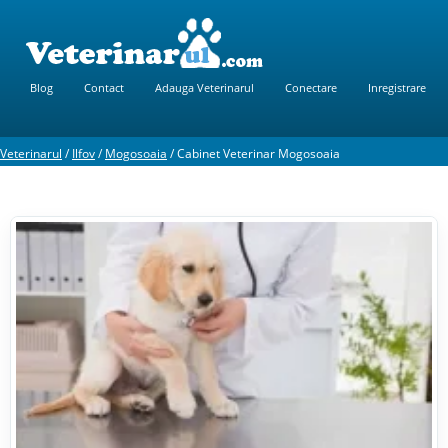
Blog
Contact
Adauga Veterinarul
Conectare
Inregistrare
Veterinarul
/
Ilfov
/
Mogosoaia
/
Cabinet Veterinar Mogosoaia