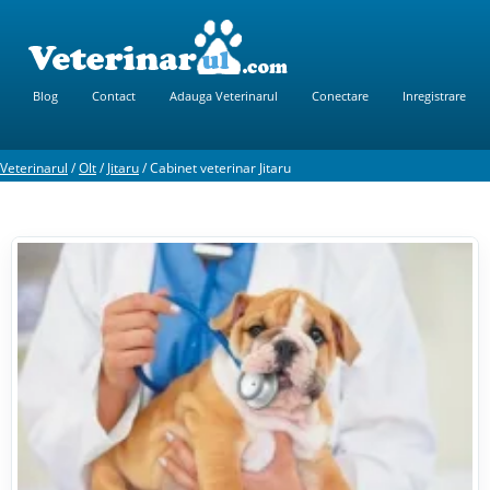
Blog
Contact
Adauga Veterinarul
Conectare
Inregistrare
Veterinarul
/
Olt
/
Jitaru
/
Cabinet veterinar Jitaru