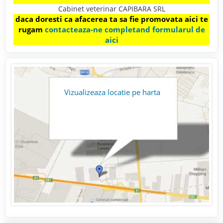
Cabinet veterinar CAPIBARA SRL
daca doresti ca afacerea ta sa fie promovata aici te
rugam
contacteaza-ne completand formularul de
aici
Vizualizeaza locatie pe harta