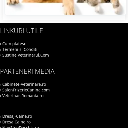
LINKURI UTILE
› Cum platesc
› Termeni si Conditii
› Sustine Veterinarul.Com
PARTENERI MEDIA
› Cabinete-Veterinare.ro
› SalonFrizerieCanina.com
› Veterinar-Romania.ro
› Dresaj-Caine.ro
› DresajCaine.ro
› NonStopDeschis.ro