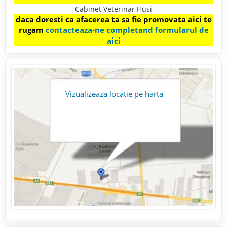
Cabinet Veterinar Husi
daca doresti ca afacerea ta sa fie promovata aici te
rugam
contacteaza-ne completand formularul de
aici
Vizualizeaza locatie pe harta