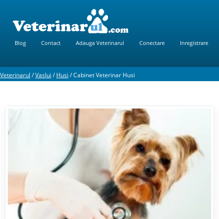
Blog
Contact
Adauga Veterinarul
Conectare
Inregistrare
Veterinarul
/
Vaslui
/
Husi
/
Cabinet Veterinar Husi