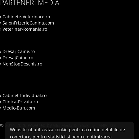
PARTENERI MEDIA
› Cabinete-Veterinare.ro
› SalonFrizerieCanina.com
› Veterinar-Romania.ro
› Dresaj-Caine.ro
› DresajCaine.ro
› NonStopDeschis.ro
› Cabinet-Individual.ro
› Clinica-Privata.ro
› Medic-Bun.com
© 2014-2026 Powered by
&
-
VilonMedia
TekaBility
ANPC
SOL
Website-ul utilizeaza cookie pentru a retine detaliile de
conectare, pentru statistici si pentru optimizarea