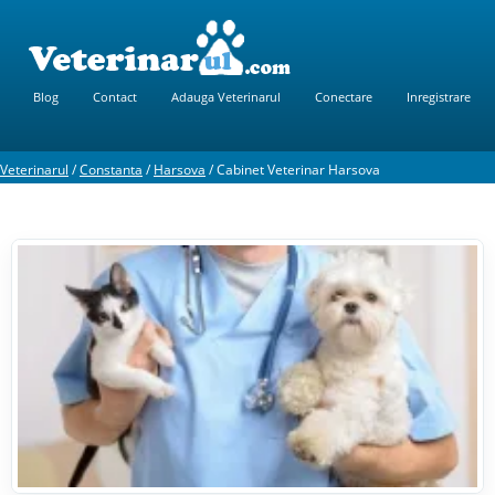
Blog
Contact
Adauga Veterinarul
Conectare
Inregistrare
Veterinarul
/
Constanta
/
Harsova
/
Cabinet Veterinar Harsova