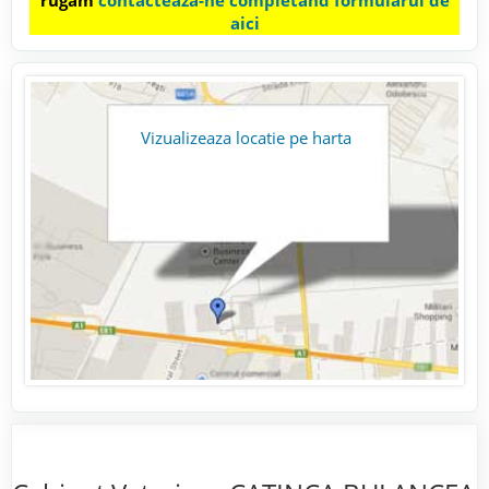
rugam
contacteaza-ne completand formularul de
aici
Vizualizeaza locatie pe harta