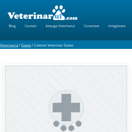
Blog
Contact
Adauga Veterinarul
Conectare
Inregistrare
Veterinarul
/
Galati
/
Cabinet Veterinar Galati