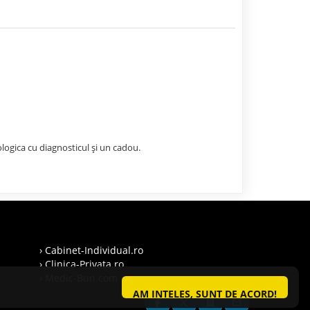
ologica cu diagnosticul și un cadou.
› Cabinet-Individual.ro
› Clinica-Privata.ro
› Medic-Bun.com
AM INTELES, SUNT DE ACORD!