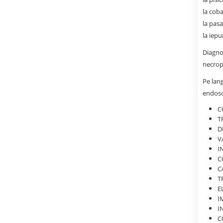
la coba
la pasa
la iepu
Diagno
necrop
Pe lan
endosc
C
T
D
V
I
C
C
T
E
I
I
C