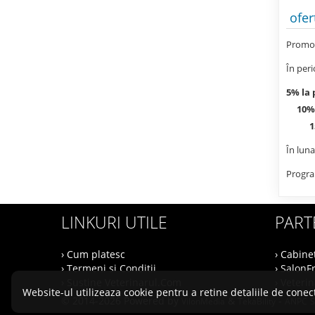
ofer
Promoț
În per
5% la 
10% la
15% l
În luna
Progra
LINKURI UTILE
PART
› Cum platesc
› Cabine
› Termeni si Conditii
› SalonF
› Sustine Veterinarul.Com
› Veteri
Website-ul utilizeaza cookie pentru a retine detaliile de conect
© 2014-2026 Powered by
&
-
VilonMedia
TekaBility
ANPC