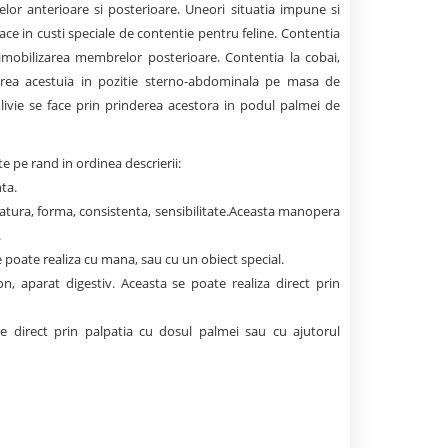
or anterioare si posterioare. Uneori situatia impune si
ace in custi speciale de contentie pentru feline. Contentia
 imobilizarea membrelor posterioare. Contentia la cobai,
ixarea acestuia in pozitie sterno-abdominala pe masa de
olivie se face prin prinderea acestora in podul palmei de
te pe rand in ordinea descrierii:
ta.
ratura, forma, consistenta, sensibilitate.Aceasta manopera
.
e poate realiza cu mana, sau cu un obiect special.
, aparat digestiv. Aceasta se poate realiza direct prin
e direct prin palpatia cu dosul palmei sau cu ajutorul