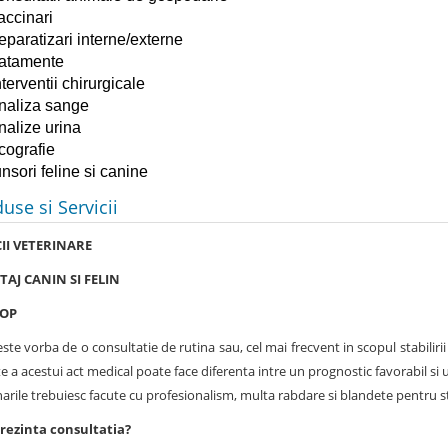
accinari
eparatizari interne/externe
ratamente
nterventii chirurgicale
naliza sange
nalize urina
cografie
unsori feline si canine
use si Servicii
CII VETERINARE
TAJ CANIN SI FELIN
HOP
este vorba de o consultatie de rutina sau, cel mai frecvent in scopul stabilirii
te a acestui act medical poate face diferenta intre un prognostic favorabil si 
rile trebuiesc facute cu profesionalism, multa rabdare si blandete pentru sta
rezinta consultatia?