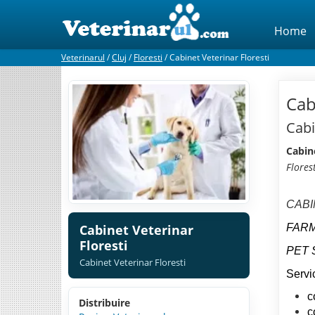
Home
Veterinarul
/
Cluj
/
Floresti
/
Cabinet Veterinar Floresti
Cab
Cabi
Cabine
Flores
CABI
Cabinet Veterinar
FARM
Floresti
PET 
Cabinet Veterinar Floresti
Servic
c
Distribuire
c