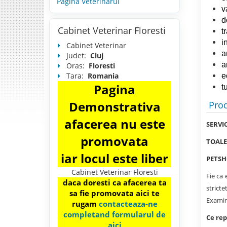
Pagina Veterinarul
v
d
Cabinet Veterinar Floresti
t
i
Cabinet Veterinar
a
Judet:
Cluj
a
Oras:
Floresti
Tara:
Romania
e
Pagina
t
Demonstrativa
Prod
afacerea nu este
SERVI
promovata
TOALE
iar locul este liber
PETS
Cabinet Veterinar Floresti
Fie ca 
daca doresti ca afacerea ta
stricte
sa fie promovata aici te
Examina
rugam
contacteaza-ne
completand formularul de
Ce rep
aici