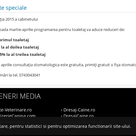
te speciale
ia 2015 a cabinetului
ioada martie-aprilie programarea pentru toaletaj va aduce reduceri de:
primul toaletaj
 al doilea toaletaj
a al treilea toaletaj
 aprilie consultația stomatologica este gratuita, primiți gratuit o fișa stomat
mări la tel. 0743043041
ENERI MEDIA
te-Veterinare.ro
› Dresaj-Caine.ro
rizerieCanina.com
› DresajCaine.ro
nar-Romania.ro
› NonStopDeschis.ro
are, pentru statistici si pentru optimizarea functionarii site-ului.
SOL