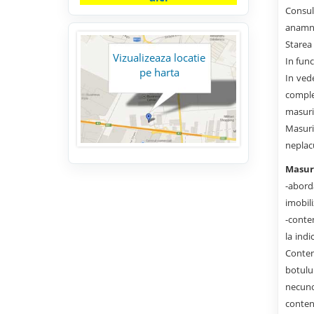
Consul
anamne
Starea
Vizualizeaza locatie
In func
pe harta
In vede
comple
masuri
Masuri
neplac
Masuri
-abord
imobili
-conten
la indi
Conten
botulu
necuno
content