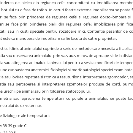
rinderea de pielea din regiunea cefei concomitent cu imobilizarea membrel
 botului cu o fasa de tofon. In cazuri foarte extreme imobilizarea se poate f
uri se face prin prinderea de regiunea cefei si regiunea dorso-lombara si
ri se face prin prinderea pielii din regiunea cefei, imobilizarea prin f
tatii sau in custi speciale pentru rozatoare mici. Contentia pasarilor de c
t este ca manopera de imobilizare sa fie facuta de catre proprietar.
ticul clinic al animalului cuprinde o serie de metode care necesita a fi aplica
tia sau observarea animalului prin vaz, auz, miros, de aproape si de la distan
tia sau atingerea animalului animalului pentru a sesiza modificari de tempe
une cunoasterea anatomiei, fiziologiei si morfopatologiei speciei examinate
ia sau lovirea repetata si ritmica a tesuturilor si interpretarea zgomotelor, s
tatia sau perceperea si interpretarea zgomotelor produse de cord, pulmon
a urechii pe animal sau prin folosirea stetoscopului.
metria sau aprecierea temperaturii corporale a animalului, se poate fac
etrului de uz veterinar.
e fiziologice ale temperaturii:
e:
38-39 grade C
ca: 38-39,5