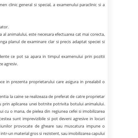
n clinic general si special, a examenului paraclinic si a
ator.
la al animalului, este necesara efectuarea cat mai corecta,
nga planul de examinare clar si precis adaptat speciei si
cidente ce pot sa apara in timpul examenului prin pozitii
e agresiv.
e in prezenta proprietarului care asigura in prealabil o
entia la caine se realizeaza de preferat de catre proprietar
u prin aplicarea unei botnite potrivita botului animalului.
ui cu o mana, de pielea din regiunea cefei si imobilizarea
cestea sunt imprevizibile si pot deveni agresive in locuri
eziunilor provocate de gheare sau muscatura impune o
intr-un material gros si rezistent, sau imobilizarea capului