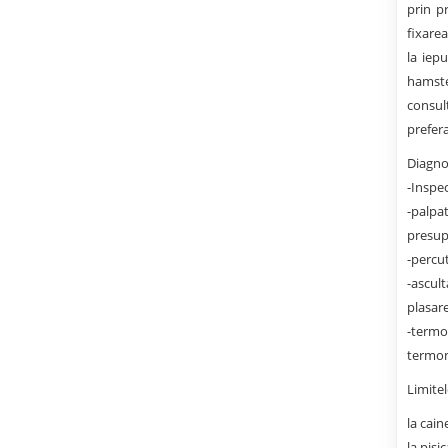
prin p
fixarea
la iep
hamste
consul
prefera
Diagnos
-Inspec
-palpa
presup
-percut
-ascul
plasare
-termo
termom
Limitel
la cain
la pisi