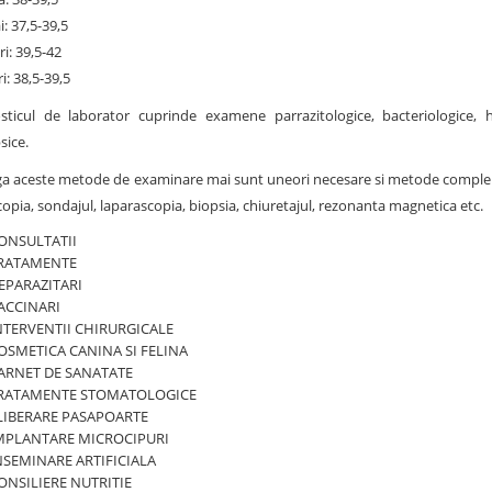
i: 37,5-39,5
ri: 39,5-42
ri: 38,5-39,5
sticul de laborator cuprinde examene parrazitologice, bacteriologice, h
sice.
ga aceste metode de examinare mai sunt uneori necesare si metode complemen
opia, sondajul, laparascopia, biopsia, chiuretajul, rezonanta magnetica etc.
ONSULTATII
RATAMENTE
EPARAZITARI
ACCINARI
NTERVENTII CHIRURGICALE
OSMETICA CANINA SI FELINA
ARNET DE SANATATE
RATAMENTE STOMATOLOGICE
LIBERARE PASAPOARTE
MPLANTARE MICROCIPURI
NSEMINARE ARTIFICIALA
ONSILIERE NUTRITIE