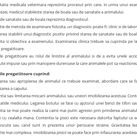
tatia medicala veterinara reprezinta procesul prin care, in urma unui exame
zei, medicul stabileste starea de boala sau de sanatate a animalului.
 de sanatate sau de boala reprezinta diagnosticul.
tie de metoda de examinare folosita, un diagnostic poate fi: clinic si de labor
rea stabilirii unui diagnostic pozitiv privind starea de sanatate sau de boa
ta si obiectiva a examenului. Examinarea clinica trebuie sa cuprinda pe la
 pregatitoare.
le pregatitoare au rolul de linistire al animalului si de a evita unele ac
ute impuse sau prin manopere dureroase la care animalele pot sa reactionez
le pregatiitoare cuprind:
area sau apropierea de animalul ce trebuie examinat, abordare care se fac
zarea a capului.
tia sau limitarea miscarii animalului, sau uneori imobilizarea acestuia. Cont
catiile medicului. Legarea botului se face cu ajutorul unei benzi de tifon sa
tia se mai poate realiza la cainii mai putin agresivi prin prinderea animalul
i cu cealalta mana. Contentia la pisici este necesara datorita faptului ca a
scute sau cand sunt in prezenta unor persoane straine. Gravitatea l
ie mai complexa. Imobilizarea pisicii se poate face prin infasurarea acesteia 